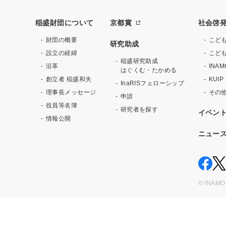
稲盛財団について
京都賞
社会啓
財団の概要
こど
研究助成
設立の経緯
こども
稲盛研究助成
沿革
INA
はぐくむ・たかめる
創立者 稲盛和夫
KU
InaRISフェローシップ
理事長メッセージ
その
申請
役員等名簿
研究者を探す
イベン
情報公開
ニュー
© INAMO