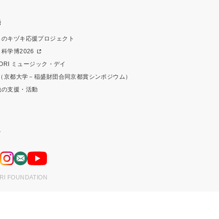
発
ものキヅキ応援プロジェクト
科学博2026
MORI ミュージック・デイ
IP（京都大学－稲盛財団合同京都賞シンポジウム）
他の支援・活動
ト
ス
RI FOUNDATION