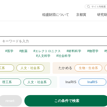
稲盛財団について
京都賞
研究
医学
創薬
エレクトロニクス
材料科学
物理学
人文科学
社会科学
たかめる
工系
人文・社会系
生物・生命系
InaRIS
理工系
人文・社会系
InaRIS
reset
この条件で検索