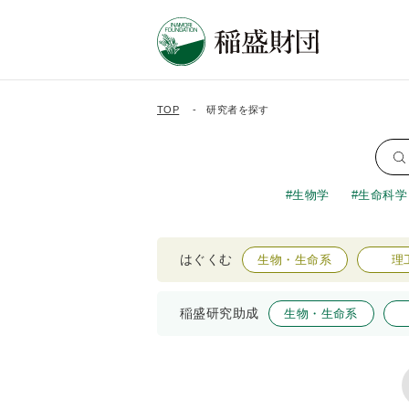
TOP
研究者を探す
生物学
生命科学
はぐくむ
生物・生命系
理
稲盛研究助成
生物・生命系