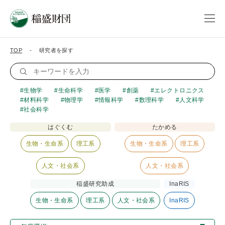
TOP
研究者を探す
生物学
生命科学
医学
創薬
エレクトロニクス
材料科学
物理学
情報科学
数理科学
人文科学
社会科学
はぐくむ
たかめる
生物・生命系
理工系
生物・生命系
理工系
人文・社会系
人文・社会系
稲盛研究助成
InaRIS
生物・生命系
理工系
人文・社会系
InaRIS