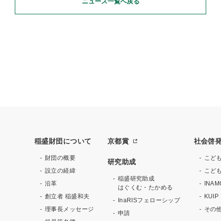
ニュース一覧へ戻る
稲盛財団について
京都賞
社会啓
財団の概要
こど
研究助成
設立の経緯
こども
稲盛研究助成
沿革
INA
はぐくむ・たかめる
創立者 稲盛和夫
KU
InaRISフェローシップ
理事長メッセージ
その
申請