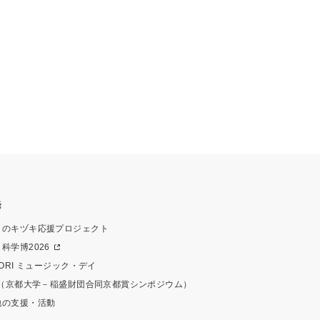
発
ものキヅキ応援プロジェクト
科学博2026
MORI ミュージック・デイ
IP（京都大学－稲盛財団合同京都賞シンポジウム）
他の支援・活動