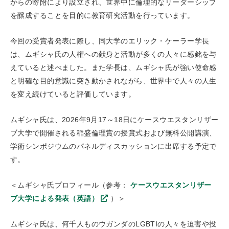
からの寄附により設立され、世界中に倫理的なリーダーシップ
を醸成することを目的に教育研究活動を行っています。
今回の受賞者発表に際し、同大学のエリック・ケーラー学長
は、ムギシャ氏の人権への献身と活動が多くの人々に感銘を与
えていると述べました。また学長は、ムギシャ氏が強い使命感
と明確な目的意識に突き動かされながら、世界中で人々の人生
を変え続けていると評価しています。
ムギシャ氏は、2026年9月17～18日にケースウエスタンリザー
ブ大学で開催される稲盛倫理賞の授賞式および無料公開講演、
学術シンポジウムのパネルディスカッションに出席する予定で
す。
＜ムギシャ氏プロフィール（参考：
ケースウエスタンリザー
ブ大学による発表（英語）
）＞
ムギシャ氏は、何千人ものウガンダのLGBTIの人々を迫害や投