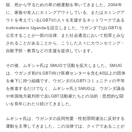
獄、死から守るための草の根運動を率いてきました。2004年
に、家族や友人にカミングアウトしている、またはカミングア
ウトを考えているLGBTIの人々を支援するネットワークである
Icebreakers Ugandaを設立しました。ウガンダではLGBTIを
公言することが一部の法律、また社会通念において犯罪とみな
されることがあることから、こうした人々にカウンセリング・
自殺予防・教育などの支援を提供しています。
その後、ムギシャ氏は SMUGで活動を拡大しました。SMUG
は、ウガンダ初のLGBTI向け医療センターを含む40以上の団体
を傘下に持つ組織です。ウガンダのLGBTIコミュニティの平等
を推進するだけでなく、ムギシャ氏とSMUGは、ウガンダ議会
や米国地方裁判所で反LGBT活動家たちとの法的・思想的な闘
いを長年にわたり続けてきました。
ムギシャ氏は、ウガンダの反同性愛・性犯罪関連法に反対する
運動を主導してきました。この法律では、クィアであることが