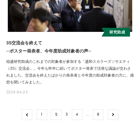
研究助成
3S交流会を終えて
─ポスター発表者、今年度助成対象者の声─
稲盛研究助成のこれまでの対象者が参加する「盛和スカラーズソサエティ
（3S）交流会」。今年も昨年に続いてポスター発表で活発な議論が交わさ
れました。交流会を終えたばかりの発表者と今年度の助成対象者の方に、感
想を聞いてみました。
2024-04-23
1
2
3
4
…
8