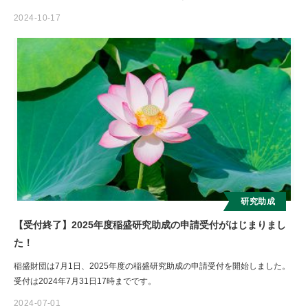
2024-10-17
お知らせ
研究助成
【受付終了】2025年度稲盛研究助成の申請受付がはじまりまし
た！
稲盛財団は7月1日、2025年度の稲盛研究助成の申請受付を開始しました。
受付は2024年7月31日17時までです。
2024-07-01