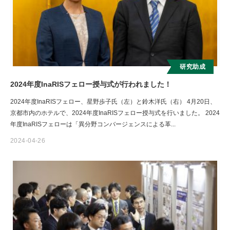
お知らせ
研究助成
2024年度InaRISフェロー授与式が行われました！
2024年度InaRISフェロー、星野歩子氏（左）と鈴木洋氏（右） 4月20日、
京都市内のホテルで、2024年度InaRISフェロー授与式を行いました。 2024
年度InaRISフェローは「異分野コンバージェンスによる⾰...
2024-04-26