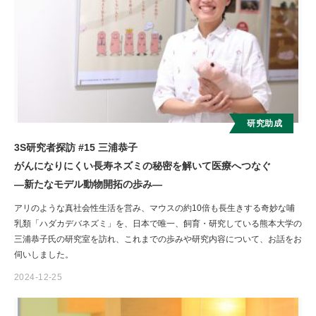
研究助成
3S研究者探訪 #15 三浦恭子
がんになりにくい長寿ネズミの秘密を解いて医療へつなぐ
―新たなモデル動物開拓の歩み―
アリのような真社会性生活を営み、マウスの約10倍も長生きする奇妙な哺
乳類「ハダカデバネズミ」を、日本で唯一、飼育・研究している熊本大学の
三浦恭子氏の研究室を訪れ、これまでの歩みや研究内容について、お話をお
伺いしました。
2024-12-25