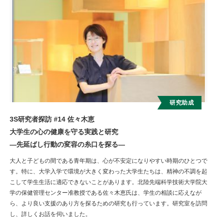
研究助成
3S研究者探訪 #14 佐々木恵
大学生の心の健康を守る実践と研究
―先延ばし行動の変容の糸口を探る―
大人と子どもの間である青年期は、心が不安定になりやすい時期のひとつで
す。特に、大学入学で環境が大きく変わった大学生たちは、精神の不調を起
こして学生生活に適応できないことがあります。北陸先端科学技術大学院大
学の保健管理センター准教授である佐々木恵氏は、学生の相談に応えなが
ら、より良い支援のあり方を探るための研究も行っています。研究室を訪問
し、詳しくお話を伺いました。