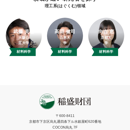
理工系(はぐくむ)領域
武藤 克也
高田 健司
向吉 恵
大阪公
山形大
京都大
立大学
学
学
材料科学
材料科学
材料科学
〒600-8411
京都市下京区烏丸通四条下ル水銀屋町620番地
COCON烏丸 7F