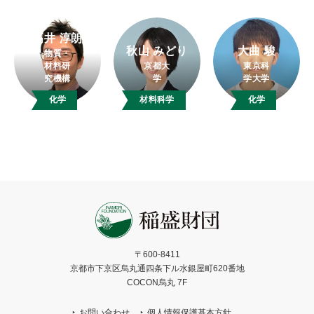
高井 淳朗
秋山 みどり
大曲 駿
物質・
材料研
京都大
東京科
究機構
学
学大学
化学
材料科学
化学
〒600-8411
京都市下京区烏丸通四条下ル水銀屋町620番地
COCON烏丸 7F
お問い合わせ
個人情報保護基本方針