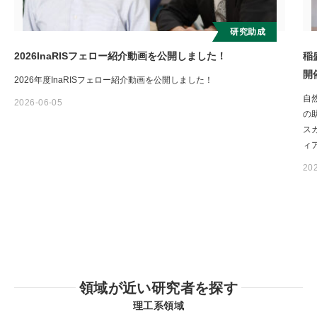
研究助成
2026InaRISフェロー紹介動画を公開しました！
稲
開
2026年度InaRISフェロー紹介動画を公開しました！
自
2026-06-05
の
ス
ィ
20
領域が近い研究者を探す
理工系領域